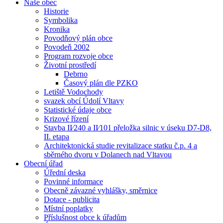
Naše obec
Historie
Symbolika
Kronika
Povodňový plán obce
Povodeň 2002
Program rozvoje obce
Životní prostředí
Debrno
Časový plán dle PZKO
Letiště Vodochody
svazek obcí Údolí Vltavy
Statistické údaje obce
Krizové řízení
Stavba II⁄240 a II⁄101 přeložka silnic v úseku D7-D8,
II. etapa
Architektonická studie revitalizace statku č.p. 4 a
sběrného dvoru v Dolanech nad Vltavou
Obecní úřad
Úřední deska
Povinné informace
Obecně závazné vyhlášky, směrnice
Dotace - publicita
Místní poplatky
Příslušnost obce k úřadům