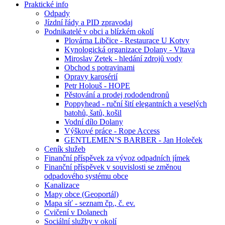
Praktické info
Odpady
Jízdní řády a PID zpravodaj
Podnikatelé v obci a blízkém okolí
Plovárna Libčice - Restaurace U Kotvy
Kynologická organizace Dolany - Vltava
Miroslav Zetek - hledání zdrojů vody
Obchod s potravinami
Opravy karosérií
Petr Holouš - HOPE
Pěstování a prodej rododendronů
Poppyhead - ruční šití elegantních a veselých
batohů, šatů, košil
Vodní dílo Dolany
Výškové práce - Rope Access
GENTLEMEN’S BARBER - Jan Holeček
Ceník služeb
Finanční příspěvek za vývoz odpadních jímek
Finanční příspěvek v souvislosti se změnou
odpadového systému obce
Kanalizace
Mapy obce (Geoportál)
Mapa síť - seznam čp., č. ev.
Cvičení v Dolanech
Sociální služby v okolí