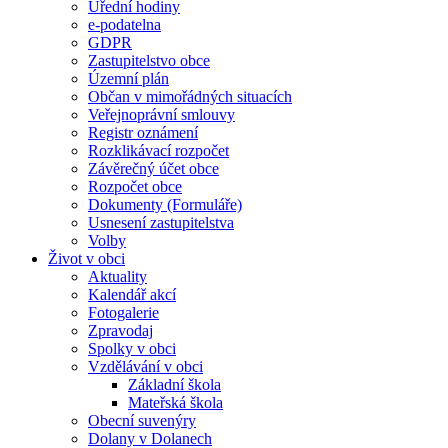
Úřední hodiny
e-podatelna
GDPR
Zastupitelstvo obce
Územní plán
Občan v mimořádných situacích
Veřejnoprávní smlouvy
Registr oznámení
Rozklikávací rozpočet
Závěrečný účet obce
Rozpočet obce
Dokumenty (Formuláře)
Usnesení zastupitelstva
Volby
Život v obci
Aktuality
Kalendář akcí
Fotogalerie
Zpravodaj
Spolky v obci
Vzdělávání v obci
Základní škola
Mateřská škola
Obecní suvenýry
Dolany v Dolanech