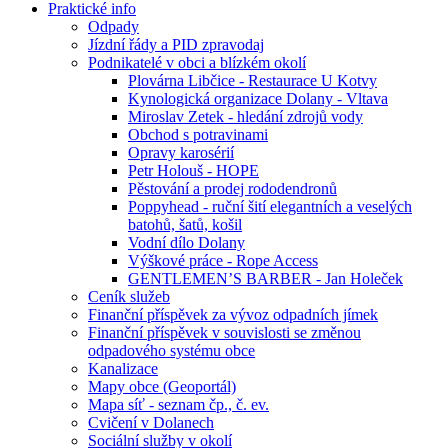
Praktické info
Odpady
Jízdní řády a PID zpravodaj
Podnikatelé v obci a blízkém okolí
Plovárna Libčice - Restaurace U Kotvy
Kynologická organizace Dolany - Vltava
Miroslav Zetek - hledání zdrojů vody
Obchod s potravinami
Opravy karosérií
Petr Holouš - HOPE
Pěstování a prodej rododendronů
Poppyhead - ruční šití elegantních a veselých
batohů, šatů, košil
Vodní dílo Dolany
Výškové práce - Rope Access
GENTLEMEN’S BARBER - Jan Holeček
Ceník služeb
Finanční příspěvek za vývoz odpadních jímek
Finanční příspěvek v souvislosti se změnou
odpadového systému obce
Kanalizace
Mapy obce (Geoportál)
Mapa síť - seznam čp., č. ev.
Cvičení v Dolanech
Sociální služby v okolí