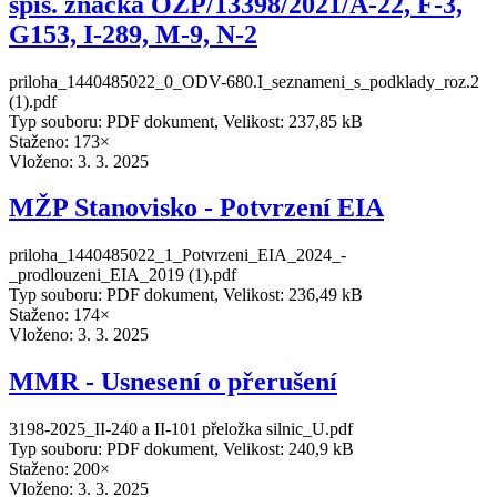
spis. značka OŽP/13398/2021/A-22, F-3,
G153, I-289, M-9, N-2
priloha_1440485022_0_ODV-680.I_seznameni_s_podklady_roz.2
(1).pdf
Typ souboru: PDF dokument, Velikost: 237,85 kB
Staženo: 173×
Vloženo:
3. 3. 2025
MŽP Stanovisko - Potvrzení EIA
priloha_1440485022_1_Potvrzeni_EIA_2024_-
_prodlouzeni_EIA_2019 (1).pdf
Typ souboru: PDF dokument, Velikost: 236,49 kB
Staženo: 174×
Vloženo:
3. 3. 2025
MMR - Usnesení o přerušení
3198-2025_II-240 a II-101 přeložka silnic_U.pdf
Typ souboru: PDF dokument, Velikost: 240,9 kB
Staženo: 200×
Vloženo:
3. 3. 2025