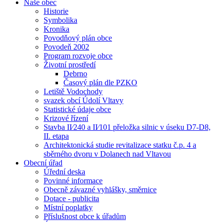
Naše obec
Historie
Symbolika
Kronika
Povodňový plán obce
Povodeň 2002
Program rozvoje obce
Životní prostředí
Debrno
Časový plán dle PZKO
Letiště Vodochody
svazek obcí Údolí Vltavy
Statistické údaje obce
Krizové řízení
Stavba II⁄240 a II⁄101 přeložka silnic v úseku D7-D8,
II. etapa
Architektonická studie revitalizace statku č.p. 4 a
sběrného dvoru v Dolanech nad Vltavou
Obecní úřad
Úřední deska
Povinné informace
Obecně závazné vyhlášky, směrnice
Dotace - publicita
Místní poplatky
Příslušnost obce k úřadům