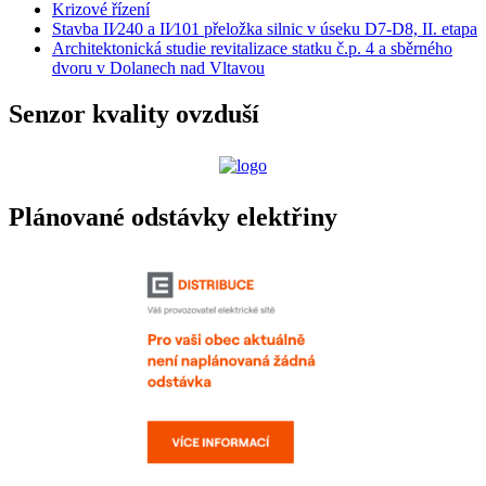
Krizové řízení
Stavba II⁄240 a II⁄101 přeložka silnic v úseku D7-D8, II. etapa
Architektonická studie revitalizace statku č.p. 4 a sběrného
dvoru v Dolanech nad Vltavou
Senzor kvality ovzduší
Plánované odstávky elektřiny