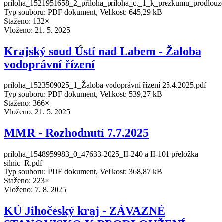
priloha_1521951658_2_příloha_priloha_c._1_k_prezkumu_prodlou
Typ souboru: PDF dokument, Velikost: 645,29 kB
Staženo: 132×
Vloženo:
21. 5. 2025
Krajský soud Ústí nad Labem - Žaloba
vodoprávní řízení
priloha_1523509025_1_Žaloba vodoprávní řízení 25.4.2025.pdf
Typ souboru: PDF dokument, Velikost: 539,27 kB
Staženo: 366×
Vloženo:
21. 5. 2025
MMR - Rozhodnutí 7.7.2025
priloha_1548959983_0_47633-2025_II-240 a II-101 přeložka
silnic_R.pdf
Typ souboru: PDF dokument, Velikost: 368,87 kB
Staženo: 223×
Vloženo:
7. 8. 2025
KÚ Jihočeský kraj - ZÁVAZNÉ