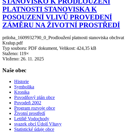
STANOVISKO K PRODLOUŽENÍ
PLATNOSTI STANOVISKA K
POSOUZENÍ VLIVŮ PROVEDENÍ
ZÁMĚRU NA ŽIVOTNÍ PROSTŘEDÍ
priloha_1609932790_0_Prodloužení platnosti stanoviska obchvat
Kralup.pdf
Typ souboru: PDF dokument, Velikost: 424,35 kB
Staženo: 119×
Vloženo:
26. 11. 2025
Naše obec
Historie
Symbolika
Kronika
Povodňový plán obce
Povodeň 2002
Program rozvoje obce
Životní prostředí
Letiště Vodochody
svazek obcí Údolí Vltavy
Statistické údaje obce