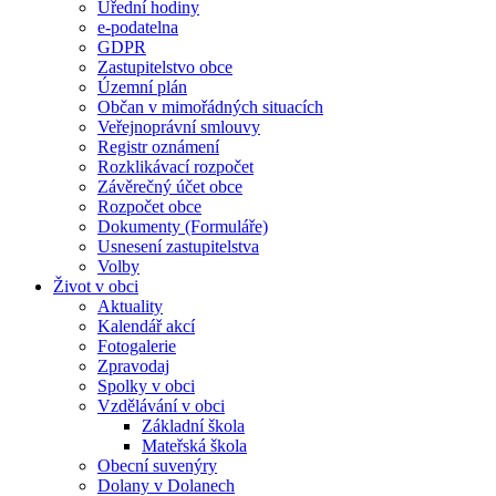
Úřední hodiny
e-podatelna
GDPR
Zastupitelstvo obce
Územní plán
Občan v mimořádných situacích
Veřejnoprávní smlouvy
Registr oznámení
Rozklikávací rozpočet
Závěrečný účet obce
Rozpočet obce
Dokumenty (Formuláře)
Usnesení zastupitelstva
Volby
Život v obci
Aktuality
Kalendář akcí
Fotogalerie
Zpravodaj
Spolky v obci
Vzdělávání v obci
Základní škola
Mateřská škola
Obecní suvenýry
Dolany v Dolanech