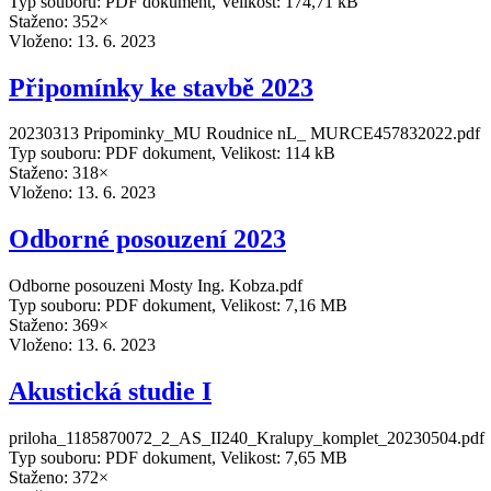
Typ souboru: PDF dokument, Velikost: 174,71 kB
Staženo: 352×
Vloženo:
13. 6. 2023
Připomínky ke stavbě 2023
20230313 Pripominky_MU Roudnice nL_ MURCE457832022.pdf
Typ souboru: PDF dokument, Velikost: 114 kB
Staženo: 318×
Vloženo:
13. 6. 2023
Odborné posouzení 2023
Odborne posouzeni Mosty Ing. Kobza.pdf
Typ souboru: PDF dokument, Velikost: 7,16 MB
Staženo: 369×
Vloženo:
13. 6. 2023
Akustická studie I
priloha_1185870072_2_AS_II240_Kralupy_komplet_20230504.pdf
Typ souboru: PDF dokument, Velikost: 7,65 MB
Staženo: 372×